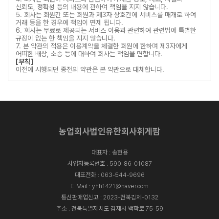
신뢰도, 정확성 등의 내용에 관하여 책임을 지지 않습니다.
5. 회사는 회원간 또는 회원과 제3자 상호간에 서비스를 매개로 하여
거래 등을 한 경우에 책임이 면제 됩니다.
6. 회사는 무료로 제공되는 서비스 이용과 관련하여 관련법에 특별한
규정이 없는 한 책임을 지지 않습니다.
7. 본 약관의 적용은 이용계약을 체결한 회원에 한하며 제3자에게
어떠한 배상, 소송 등에 대하여 회사는 책임을 면합니다.
[부칙]
이전에 시행되던 종전의 약관은 본 약관으로 대체합니다.
농업회사법인유한회사휘게팜
대표자 : 송현용
사업자등록번호 : 590-86-01087
대표전화 :
063-544-9696
E-Mail :
yhh1421@naver.com
통신판매업신고 : 2023-전북김제-0132
주소 : 전북특별자치도 김제시 백학로 75-59