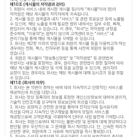
제10조 (게시물의 저작권과 관리)
1. 회원이 서비스 내에 게시한 게시물 등(이하 "게시물"이라 함)의
저작권은 해당 게시물의 저작자에게 귀속됩니다.
2. 게시물 등은 검색결과 내지 "서비스" 및 관련 프로모션 등에 노출될
수 있으며, 해당 노출을 위해 필요한 범위 내에서는 일부 수정, 복제,
편집되어 게시될 수 있습니다. 이 경우, "회사"는 저작권법 규정을
준수하며, "이용자"는 원하지 않으며 고객센터 또는 "서비스" 내
관리기능을 통해 해당 게시물을 삭제할 수 있습니다.
3. 회사는 제2항 이외의 방법으로 회원의 게시물 등을 이용하고자 하는
경우에는 전화, 팩스, 전자우편 등을 통해 사전에 회원의 동의를
얻습니다.
4. 회원은 게시물이 "정보통신망법" 및 "저작권법" 등 관련법에
위반되는 내용을 포함하는 경우, 권리자는 관련법이 정한 절차에 따라
해당 게시물의 게시중단 및 삭제 등을 요청할 수 있으며, 권리자의
요청이 없는 경우라도 회사는 해당 게시물에 대해 임시조치 등을 취할
수 있습니다.
제11조 (회사의 의무)
1. 회사는 본 약관이 정하는 바에 따라 지속적이고 안정적인 서비스를
제공하는데 최선을 다합니다.
2. 회사는 항상 등록자의 정보를 포함한 개인신상정보에 대하여 관리적,
기술적 안전조치를 강구하여 정보보안에 최선을 다합니다.
3. 회사는 공정하고 건전한 운영을 통하여 전자상거래 질서유지에
최선을 다하고 지속적인 연구개발을 통하여 양질의 서비스를
제공함으로써 고객만족을 극대화하여 인터넷 사업 발전에 기여합니다.
4. 회사는 회원으로부터 제기되는 불편사항 및 문제에 대해 정당하다고
판단될 경우 우선적으로 그 문제를 즉시 처리합니다. 단, 신속한 처리가
곤란한 경우, 회원에게 그 사유와 처리일정을 즉시 통보합니다.
5. 회사는 소비자 보호단체 및 공공기관의 소비자 보호업무의 추진에