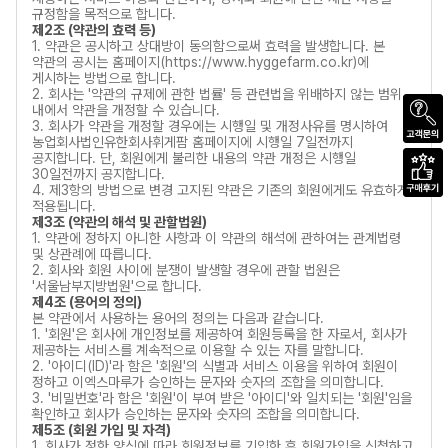
규정함을 목적으로 합니다.
제2조 (약관의 효력 등)
1. 약관은 공시하고 상대방이 동의함으로써 효력을 발생합니다. 본
약관의 공시는 홈페이지(https://www.hyggefarm.co.kr)에
게시하는 방법으로 합니다.
2. 회사는 '약관의 규제에 관한 법률' 등 관련법을 위배하지 않는 범위
내에서 약관을 개정할 수 있습니다.
3. 회사가 약관을 개정할 경우에는 시행일 및 개정사유를 명시하여
농업회사법인유한회사휘게팜 홈페이지에 시행일 7일전까지
공지합니다. 단, 회원에게 불리한 내용의 약관 개정은 시행일
30일전까지 공지합니다.
4. 제3항의 방법으로 변경 고지된 약관은 기존의 회원에게도 유효하게
적용됩니다.
제3조 (약관의 해석 및 관할법원)
1. 약관에 정하지 아니한 사항과 이 약관의 해석에 관하여는 관계법령
및 상관례에 따릅니다.
2. 회사와 회원 사이에 분쟁이 발생할 경우에 관할 법원은
'서울남부지방법원'으로 합니다.
제4조 (용어의 정의)
본 약관에서 사용하는 용어의 정의는 다음과 같습니다.
1. '회원'은 회사에 개인정보를 제공하여 회원등록을 한 자로서, 회사가
제공하는 서비스를 계속적으로 이용할 수 있는 자를 말합니다.
2. '아이디(ID)'라 함은 '회원'의 식별과 서비스 이용을 위하여 회원이
정하고 이엑스마루가 승인하는 문자와 숫자의 조합을 의미합니다.
3. '비밀번호'라 함은 '회원'이 부여 받은 '아이디'와 일치되는 '회원'임을
확인하고 회사가 승인하는 문자와 숫자의 조합을 의미합니다.
제5조 (회원 가입 및 자격)
1. 회사가 정한 양식에 따라 회원정보를 기입한 후 회원가입을 신청하고